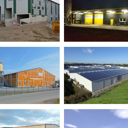
em gebaut?
Leistungsverhältnis
rr
Lerch Roland
Bauherr
Contini
endung
Lagerhalle
Verwendung
Lagerhal
ruktion
Stahlbau mit Sandwich
Konstruktion
Fassade
se
21.00 m x 12.00 m
Grösse
42.00 m 
er
Christoph Uhr
Berater
Franz St
it
2 Monate
Bauzeit
Herbst 2
gstellung
Sommer 2020
 haben Sie mit
Komplette Leistung mit
m Wolf AG gebaut?
Planung und Hallenbau
halle
Werkhof
rr
Rennhard GmbH
Bauherr
Einwohnerge
endung
Einstellhalle mit Büro
Verwendung
Werkhof Kap
ruktion
Stahl / Leimholz
Garderoben 
Konstruktion
Stahl / Leim
e
30.00 m x 26.25 m
Grösse
32.50 m x 12
er
Peter Zaugg
Berater
Peter Zaugg
it
Herbst 2015
Bauzeit
Herbst 2015
gstellung
Frühling 2016
Fertigstellung
Frühling 201
halle
Lagerhalle
super Preis-Leistung
m haben Sie