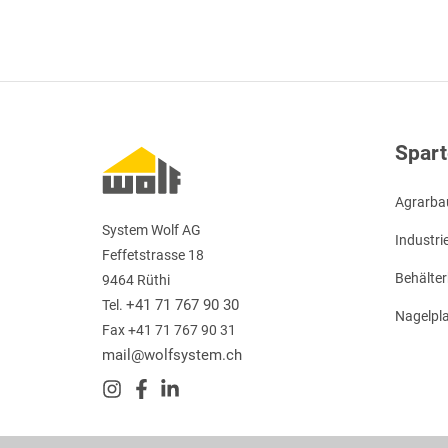
Höhe 5,0 m
Verwendung
Lagerhalle
Verw
Berater
Franz Hutterer (0664 33 0 33 12)
Konstruktion
Konst
Konstruktion: Stahlrahmen
Baujahr
2014
Dach: Sandwich
Außenwand: Sandwich
Größe
Größ
78,40 m x 24,30 m
Baujahr
Bauja
2011
Spar
Agrarba
System Wolf AG
Industr
Feffetstrasse 18
Behälte
9464 Rüthi
+41 71 767 90 30
Tel.
Nagelpla
Fax +41 71 767 90 31
mail@wolfsystem.ch