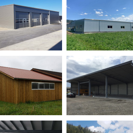
halle mit Wohnteil
Lagerhalle
rr
Murer Eric
Bauherr
Ceramicas
endung
Lagerhalle mit Wohnteil
Verwendung
Lagerhalle
ruktion
Halle Stahlbau, Wohnteil Holzbau
Konstruktion
Stahl-Stahl
se
35.50 m x 15.00 m
Grösse
30.52 m x 
er
Christoph Uhr
Berater
Renzo Giov
it
März 2025 - Mai 2025
Bauzeit
Oktober'24 
gstellung
Sommer 2025
Fertigstellung
Winter 202
ofhalle
Anbau Lagerhalle
rr
Trüssel AG
Bauherr
Garage H
endung
Werkhofhalle
Verwendung
Anbau La
ruktion
Stahl-Stahl
Konstruktion
Stahlbau
se
26.00 m x 20.00 m
Grösse
25.00 m 
er
Peter Zaugg
Berater
Christop
it
Juni 2023 - Juli 2023
Bauzeit
Juli 2023
gstellung
Sommer 2023
Fertigstellung
Herbst 2
halle
Lagerhalle