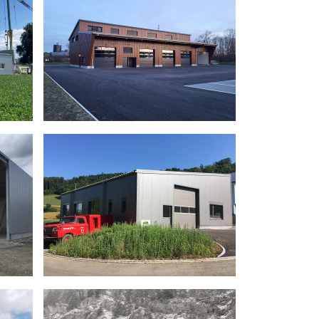
Lagerhalle
 Surselva AG
Bauherr
Regio Work GmbH
Verwendung
Lagerhalle
Konstruktion
Stahl - Stahl
14.96 m
Grösse
45.00 m x 24.00 m
anoli
Berater
Peter Zaugg
- Januar'25
Bauzeit
Juni 2024 - August 2024
5
Fertigstellung
Sommer 2024
Werkhof
unziker AG
Bauherr
Gemeinde Echichens
gerhalle
Verwendung
Werkhof
Konstruktion
Stahl - BSH Rahmen
x 13.00 m
Grösse
14.00 m x 33.00 m
h Uhr
Berater
Valentin Schweitzer
Bauzeit
November 2023 - März 2024
023
Fertigstellung
Frühling 2024
Werkstatt für Oldtimer