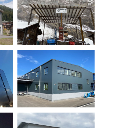
A Fahrzeugbau
Bauherr
Mario Rossi
rzeug-Einstellhalle
Verwendung
Werkstatt für Oldtimer
Konstruktion
Stahl-Stahl
hl-Stahlrahmen
mit BSH Zwischenboden
00 m x 10.00 m
Grösse
15.00 m x 21.00 m Pultdach
0 m Vordach
Berater
Christoph Uhr
rian Margreitter
Bauzeit
2 Monate
i 2017
Fertigstellung
Juni 2019
i 2017
Überdachung Schrottlager
er Preis-Leistung
AG
Bauherr
Hansruedi Krieg
 mit Wohnung
Verwendung
Überdachung Schrottlager
z
Konstruktion
Stahl Roh
20.00 m
Grösse
20.00 m x 24.00 m
0 m
Berater
Christoph Uhr
Bauzeit
2 Tage
zeneder
Fertigstellung
Februar 2019
- März 2019
19
Lagerhalle