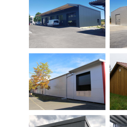
Mehrzweckhalle
Lager
Bauherr
Demas AG
Bauhe
Verwendung
Mehrzweckgebäude
Verw
Konstruktion
Stahl-BSH
Konst
Grösse
41.00 m x 30.00 m
Grös
Berater
Valentin Schweitzer
Berat
Bauzeit
Februar 2025 - Juni 2025
Bauze
Fertigstellung
Sommer 2025
Ferti
Werkhalle
Werkh
Bauherr
Moto Kaufmann
Bauhe
Verwendung
Werkhalle
Verw
Konstruktion
Stahl - BSH
Konst
Grösse
30.00 m x 10.00 m
Grös
Berater
Peter Zaugg
Berat
Bauzeit
April 2022 - Mai 2022
Bauze
Fertigstellung
Frühling 2022
Ferti
Lagerhalle
Lager