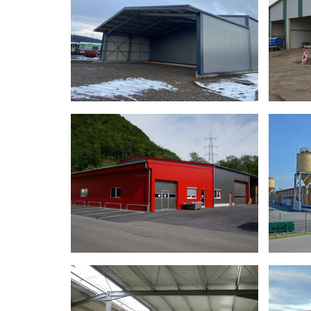
Syst
Bauherr
Schauli AG
Bauhe
Verwendung
Neubau Werkhof
Verw
Konstruktion
Stahlbau
Konst
Grösse
-
Grös
Berater
Christoph Uhr
Berat
Bauzeit
Winter 2019 / Frühling 2020
Bauze
Fertigstellung
Voraussichtlich Frühling 2020
Ferti
Warum
Syste
Oldtimerhalle mit Carport
Lager
Bauherr
DLM-Vintage Cars
Bauhe
Verwendung
Oldtimerhalle mit Carport
Verw
Konstruktion
Holz-, Stahlrahmen
Konst
Grösse
28.00 m x 15.00 m
Berater
Christoph Uhr
Größ
Bauzeit
Oktober 2023 - November 2023
Berat
Fertigstellung
Winter 2023
Bauze
Ferti
Lagerhalle
Lager
Waru