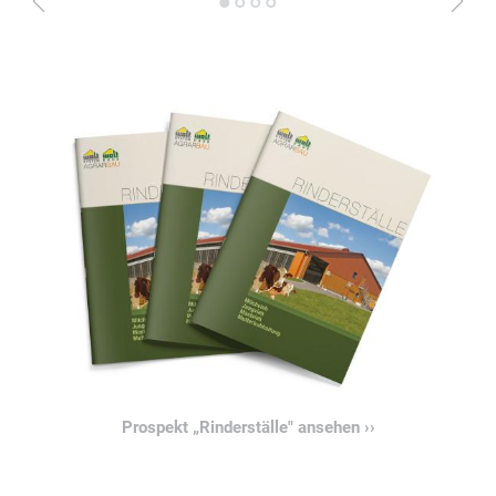
1
2
3
4
Prospekt „Rinderställe" ansehen ››