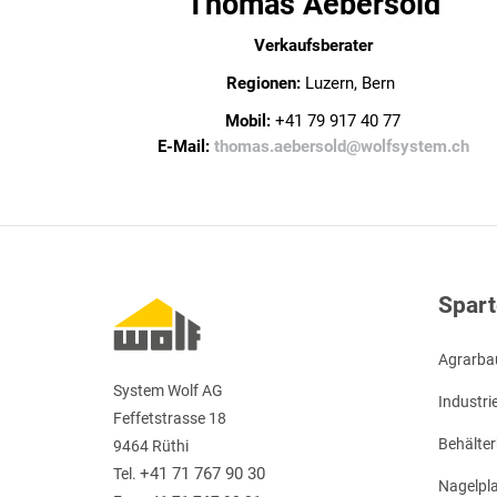
Thomas Aebersold
Verkaufsberater
Regionen:
Luzern, Bern
Mobil:
+41 79 917 40 77
E-Mail:
thomas.aebersold@wolfsystem.ch
Spar
Agrarba
System Wolf AG
Industr
Feffetstrasse 18
Behälte
9464 Rüthi
+41 71 767 90 30
Tel.
Nagelpla