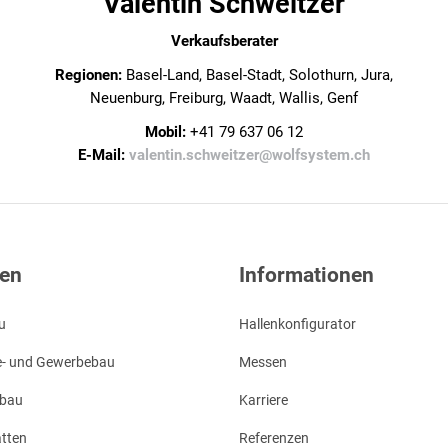
Valentin Schweitzer
Verkaufsberater
Regionen:
Basel-Land, Basel-Stadt, Solothurn, Jura,
Neuenburg, Freiburg, Waadt, Wallis, Genf
Mobil:
+41 79 637 06 12
E-Mail:
valentin.schweitzer@wolfsystem.ch
ten
Informationen
u
Hallenkonfigurator
ie- und Gewerbebau
Messen
rbau
Karriere
tten
Referenzen